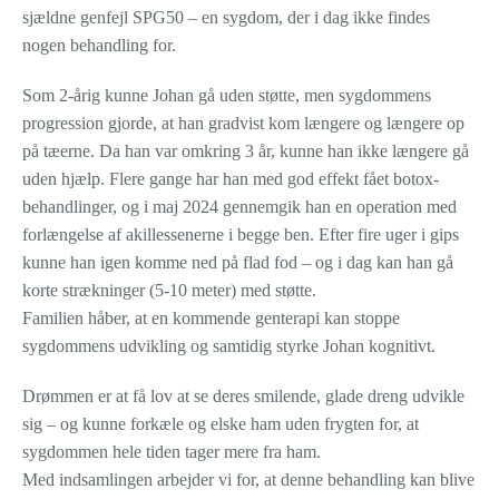
sjældne genfejl SPG50 – en sygdom, der i dag ikke findes
nogen behandling for.
Som 2-årig kunne Johan gå uden støtte, men sygdommens
progression gjorde, at han gradvist kom længere og længere op
på tæerne. Da han var omkring 3 år, kunne han ikke længere gå
uden hjælp. Flere gange har han med god effekt fået botox-
behandlinger, og i maj 2024 gennemgik han en operation med
forlængelse af akillessenerne i begge ben. Efter fire uger i gips
kunne han igen komme ned på flad fod – og i dag kan han gå
korte strækninger (5-10 meter) med støtte.
Familien håber, at en kommende genterapi kan stoppe
sygdommens udvikling og samtidig styrke Johan kognitivt.
Drømmen er at få lov at se deres smilende, glade dreng udvikle
sig – og kunne forkæle og elske ham uden frygten for, at
sygdommen hele tiden tager mere fra ham.
Med indsamlingen arbejder vi for, at denne behandling kan blive