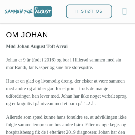
Skip
to
STØT OS
Tog
content
Nav
OM JOHAN
AU
Mød Johan August Toft Arvai
JO
Johan er 9 år (født i 2016) og bor i Hillerød sammen med sin
mor Randi, far Kasper og sine fire storesøstre.
OM
Han er en glad og livsmodig dreng, der elsker at være sammen
med andre og altid er god for et grin – trods de mange
LIN
udfordringer, han lever med. Johan har ikke noget verbalt sprog
og er kognitivt på niveau med et barn på 1-2 år.
Allerede som spæd kunne hans forældre se, at udviklingen ikke
fulgte samme tempo som hos andre børn. Efter mange læge- og
hospitalsbesøg fik de i efteråret 2019 diagnosen: Johan har den