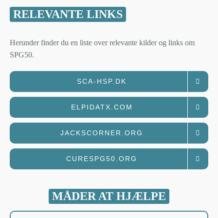
RELEVANTE LINKS
Herunder finder du en liste over relevante kilder og links om
SPG50.
SCA-HSP.DK
ELPIDATX.COM
JACKSCORNER.ORG
CURESPG50.ORG
MÅDER AT HJÆLPE